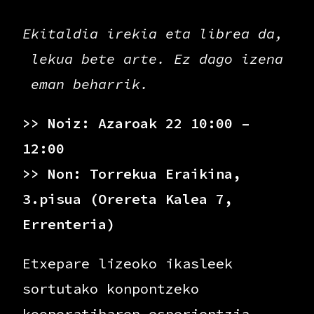
Ekitaldia irekia eta librea da,
lekua bete arte. Ez dago izena
eman beharrik.
>> Noiz: Azaroak 22 10:00 –
12:00
>> Non: Torrekua Eraikina,
3.pisua (Orereta Kalea 7,
Errenteria)
Etxepare lizeoko ikasleek
sortutako konpontzeko
kooperatibaren esperientzia