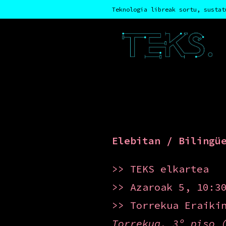
Teknologia libreak sortu, sustat
Elebitan / Bilingü
>> TEKS elkartea
>> Azaroak 5, 10:3
>> Torrekua Eraiki
Torrekua, 3º piso 