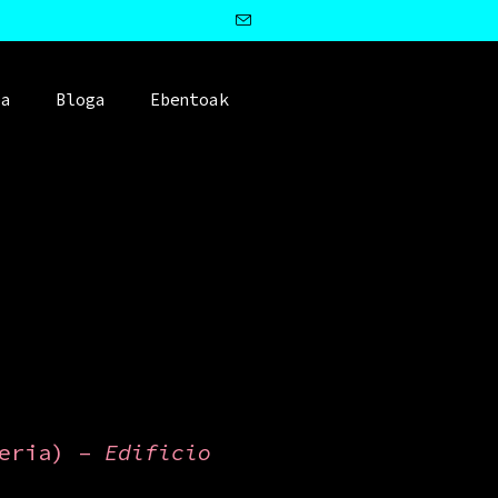
ea
Bloga
Ebentoak
teria) –
Edificio