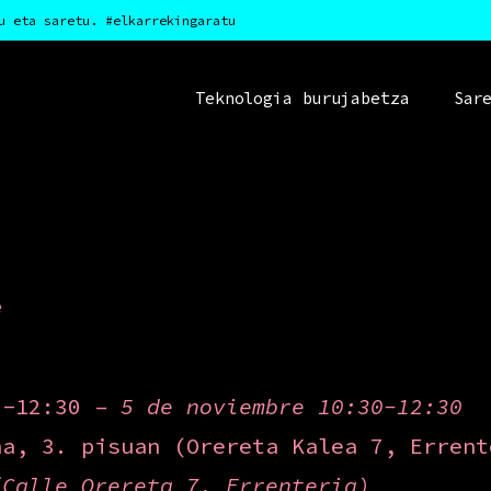
u eta saretu. #elkarrekingaratu
Teknologia burujabetza
Sar
e
0-12:30 –
5 de noviembre 10:30-12:30
na, 3. pisuan (Orereta Kalea 7, Erren
(Calle Orereta 7, Errenteria)