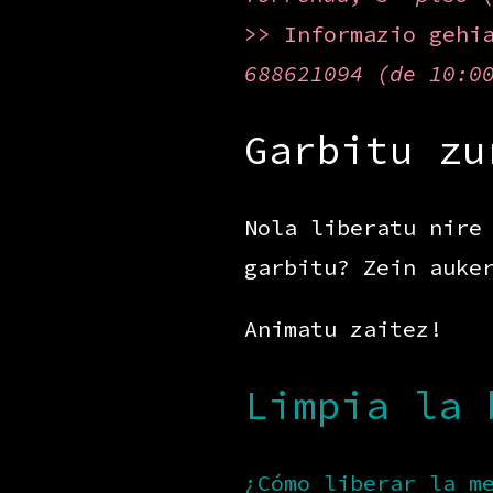
>> Informazio gehi
688621094 (de 10:0
Garbitu zu
Nola liberatu nire
garbitu? Zein auke
Animatu zaitez!
Limpia la 
¿Cómo liberar la m