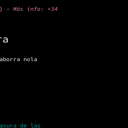
a) –
Más info: +34
ra
aborra nola
asura de las