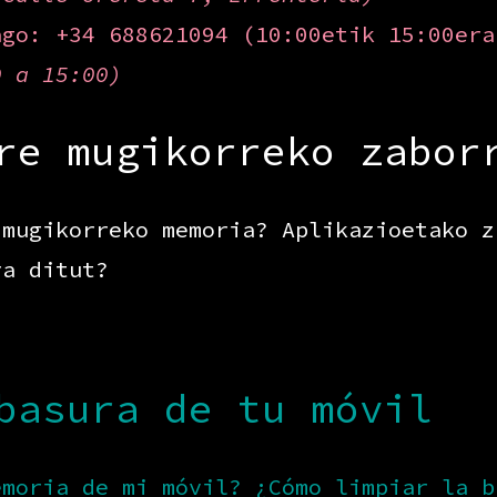
ago: +34 688621094 (10:00etik 15:00er
0 a 15:00)
re mugikorreko zabor
 mugikorreko memoria? Aplikazioetako z
ra ditut?
basura de tu móvil
emoria de mi móvil? ¿Cómo limpiar la b