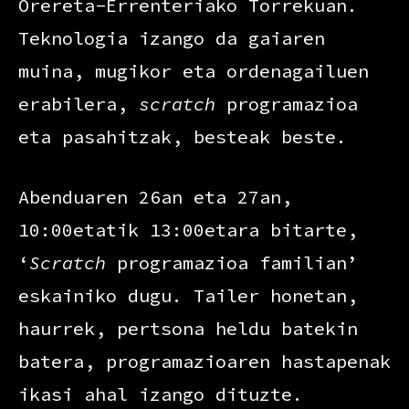
Orereta-Errenteriako Torrekuan.
Teknologia izango da gaiaren
muina, mugikor eta ordenagailuen
erabilera,
scratch
programazioa
eta pasahitzak, besteak beste.
Abenduaren 26an eta 27an,
10:00etatik 13:00etara bitarte,
‘
Scratch
programazioa familian’
eskainiko dugu. Tailer honetan,
haurrek, pertsona heldu batekin
batera, programazioaren hastapenak
ikasi ahal izango dituzte.