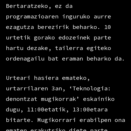
Bertaratzeko, ez da
programazioaren inguruko aurre
ezagutza berezirik beharko. 10
urtetik gorako edozeinek parte
hartu dezake, tailerra egiteko
ordenagailu bat eraman beharko da.
Urteari hasiera emateko,
urtarrilaren 3an, ‘Teknologia:
denontzat mugikorrak’ eskainiko
dugu, 11:00etatik, 13:00etara
bitarte. Mugikorrari erabilpen ona
ematen erakutsiko diete parte