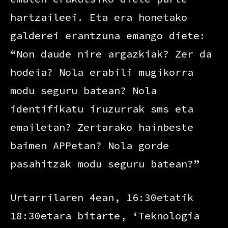
hartzaileei. Eta era honetako
galderei erantzuna emango diete:
“Non daude nire argazkiak? Zer da
hodeia? Nola erabili mugikorra
modu seguru batean? Nola
identifikatu iruzurrak sms eta
emailetan? Zertarako hainbeste
baimen APPetan? Nola gorde
pasahitzak modu seguru batean?”
Urtarrilaren 4ean, 16:30etatik
18:30etara bitarte, ‘Teknologia