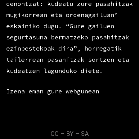
denontzat: kudeatu zure pasahitzak
mugikorrean eta ordenagailuan’
eskainiko dugu. “Gure gailuen
segurtasuna bermatzeko pasahitzak
ezinbestekoak dira”, horregatik
tailerrean pasahitzak sortzen eta
kudeatzen lagunduko diete.
Izena eman gure webgunean
CC – BY – SA